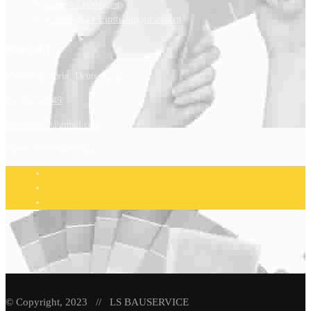
Unsere Leistungen
Privatsphäre-Einstellungen ändern
Kontakt
19055 Schwerin, Deutschland
0173 5714849
lschlinke87@gmail.com
Mo-Fr: 8:00-18:00 Uhr
© Copyright, 2023 // LS BAUSERVICE