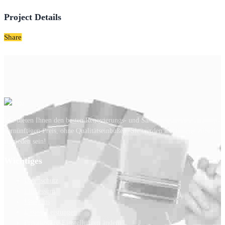
Project Details
Share
Wir bieten Ihnen den besten Renovierungs- und Sanierungsservice zu einem
vernünftigen Preis, ohne Qualitätseinbußen. Sie werden mit unserer Arbeit
zufrieden sein!
Wichtiges
Datenschutz
Impressum
Über uns
Unsere Leistungen
Privatsphäre-Einstellungen ändern