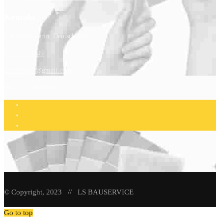
Kontakt
19055 Schwerin, Deutschland
0173 5714849
lschlinke87@gmail.com
Mo-Fr: 8:00-18:00 Uhr
© Copyright, 2023 // LS BAUSERVICE
Go to top